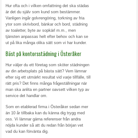
Hur ofta och i vilken omfattning det ska städas
är det du själv som kund som bestämmer.
Vanligen ingår golvrengöring, torkning av fria
ytor som skrivbord, bänkar och bord, städning
av toaletter, byte av sopkärl m.m., men
tjänsten anpassas helt efter behov och kan se
ut på lika många olika sätt som vi har kunder.
Bäst på kontorsstädning i Österåker
Hur väljer du ett företag som sköter städningen
av din arbetsplats på bästa sätt? Vem lämnar
efter sig ett utmärkt resultat vid varje tillfälle, till
rätt pris? Det finns många frågeställningar när
man ska anlita en partner oavsett vilken typ av
service det handlar om.
Som en etablerad firma i Österåker sedan mer
än 10 år tillbaka kan du känna dig trygg med
oss. Vi lämnar gärna referenser från andra
nöjda kunder så att du redan från början vet
vad du kan förvänta dig.