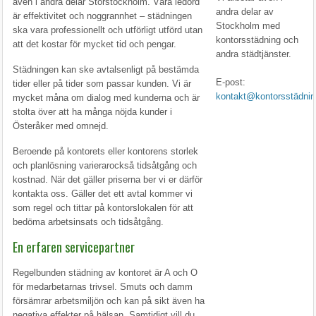
även i andra delar Storstockholm. Våra ledord
andra delar av
är effektivitet och noggrannhet – städningen
Stockholm med
ska vara professionellt och utförligt utförd utan
kontorsstädning och
att det kostar för mycket tid och pengar.
andra städtjänster.
Städningen kan ske avtalsenligt på bestämda
E-post:
tider eller på tider som passar kunden. Vi är
kontakt@kontorsstädnin
mycket måna om dialog med kunderna och är
stolta över att ha många nöjda kunder i
Österåker med omnejd.
Beroende på kontorets eller kontorens storlek
och planlösning varierarockså tidsåtgång och
kostnad. När det gäller priserna ber vi er därför
kontakta oss. Gäller det ett avtal kommer vi
som regel och tittar på kontorslokalen för att
bedöma arbetsinsats och tidsåtgång.
En erfaren servicepartner
Regelbunden städning av kontoret är A och O
för medarbetarnas trivsel. Smuts och damm
försämrar arbetsmiljön och kan på sikt även ha
negativa effekter på hälsan. Samtidigt vill du